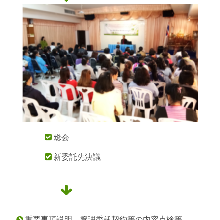
総会

新委託先決議


重要事項説明、管理委託契約等の内容点検等
