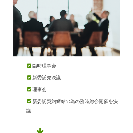
臨時理事会

新委託先決議

理事会

新委託契約締結の為の臨時総会開催を決

議
