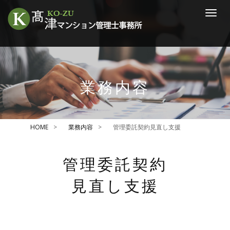
マ
ン
シ
ョ
ン
管
理
組
業務内容
合
運
営
の
HOME
業務内容
管理委託契約見直し支援
総
合
ア
ド
管理委託契約
バ
イ
見直し支援
ザ
ー